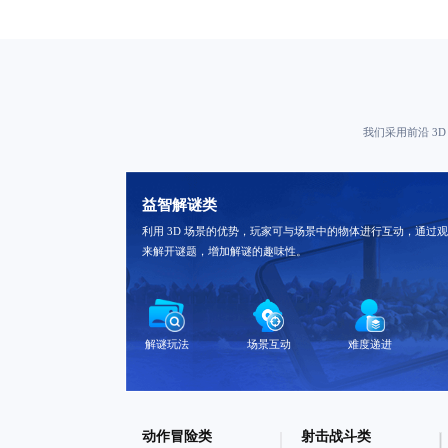
我们采用前沿 3
益智解谜类
利用 3D 场景的优势，玩家可与场景中的物体进行互动，通过
来解开谜题，增加解谜的趣味性。
解谜玩法
场景互动
难度递进
动作冒险类
射击战斗类