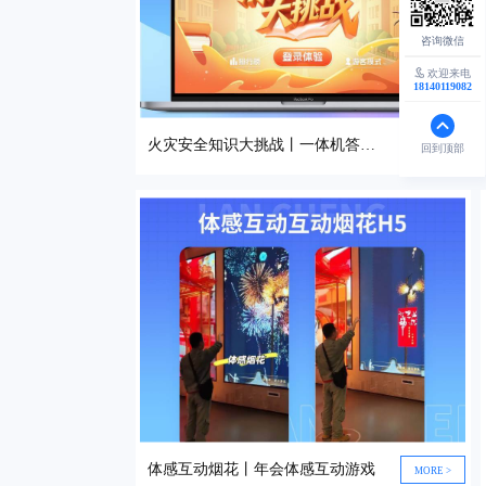
欢迎来电
18140119082
火灾安全知识大挑战丨一体机答题活动
MORE >
回到顶部
体感互动烟花丨年会体感互动游戏
MORE >