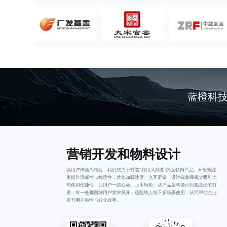
蓝橙科
营销开发和物料设计
以用户体验为核心，我们致力于打造“好用又好看”的互联网产品。开发端注
重操作流畅性与稳定性，优化加载速度、交互逻辑；设计端兼顾视觉吸引力
与使用便捷性，让用户一眼心动、上手轻松。从产品架构设计到视觉细节打
磨，每一处都围绕用户需求展开，适配线上线下多场景使用，从而帮助企业
提升用户粘性与转化效率。